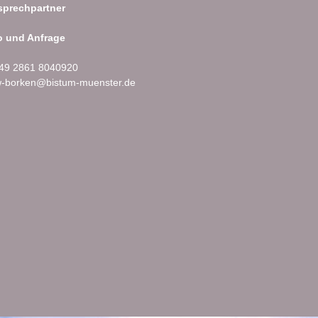
prechpartner
o und Anfrage
49 2861 8040920
-borken@bistum-muenster.de