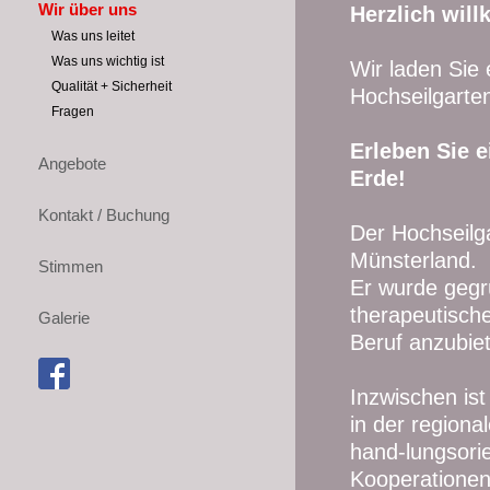
Wir über uns
Herzlich wil
Was uns leitet
Was uns wichtig ist
Wir laden Sie
Qualität + Sicherheit
Hochseilgarte
Fragen
Erleben Sie 
Angebote
Erde!
Kontakt / Buchung
Der Hochseilga
Münsterland.
Stimmen
Er wurde gegr
therapeutisch
Galerie
Beruf anzubie
Inzwischen ist
in der regiona
hand-lungsorie
Kooperationen 